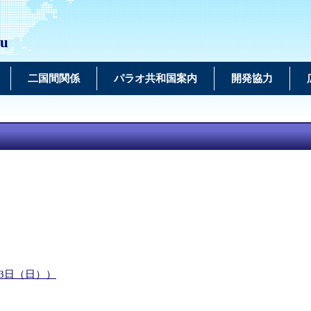
au
二国間関係
パラオ共和国案内
開発協力
23日（日））