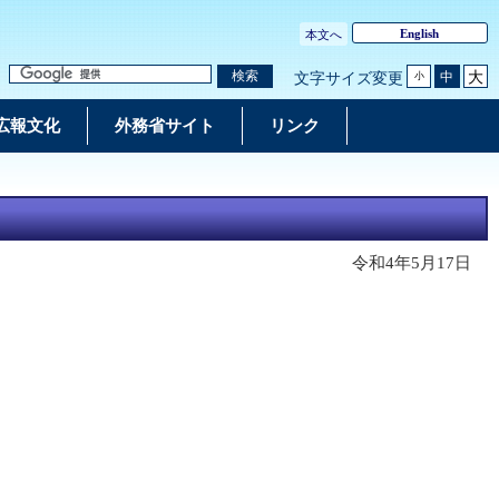
English
本文へ
大
検索
中
文字サイズ変更
小
広報文化
外務省サイト
リンク
令和4年5月17日