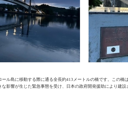
ール島に移動する際に通る全長約413メートルの橋です。この橋は
な影響が生じた緊急事態を受け、日本の政府開発援助により建設され