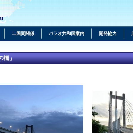
au
二国間関係
パラオ共和国案内
開発協力
の橋」