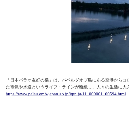
「日本パラオ友好の橋」は、バベルダオブ島にある空港からコロ
た電気や水道というライフ・ラインが断絶し、人々の生活に大き
https://www.palau.emb-japan.go.jp/itpr_ja/11_000001_00594.html