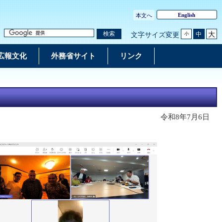
English
本文へ
大
検索
中
文字サイズ変更
小
広報文化
外務省サイト
リンク
令和8年7月6日