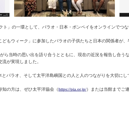
ジェクト」の一環として、パラオ・日本・ポンペイをオンラインでつ
洋こどもウィーク」に参加したパラオの子供たちと日本の関係者が、
ながら当時の思い出を語り合うとともに、現在の近況を報告し合う
交流が実現しました。
本とパラオ、そして太平洋島嶼国との人と人のつながりを大切にし
存知の方は、ぜひ太平洋協会（
https://pia.or.jp/
）または当館までご