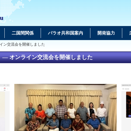
au
二国間関係
パラオ共和国案内
開発協力
ライン交流会を開催しました
 — オンライン交流会を開催しました