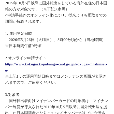
2015年10月5日以降に国外転出をしている海外在住の日本国
籍の方が対象です。（※下記3.参照）
○申請手続きのオンライン化により、従来よりも受取までの
期間が短縮されます。
1. 運用開始日時
2026年5月26日（火曜日）、8時00分頃から（当地時間）
※日本時間午前9時頃
2.オンライン申請サイト
https://www.kokugai.kojinbango-card.go.jp/kokugai-mnshinsei-
u/
※上記1．の運用開始日時まではメンテナンス画面が表示さ
れますので、ご留意ください。
3.対象者
国外転出者向けマイナンバーカードの対象者は、マイナン
バー制度が導入された2015年10月5日以降に国外転出届を提
出した日本国籍者となります(マイナンバーがすでに付番さ