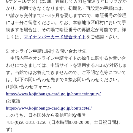
6ケタ～16ケタ）は5回、連続して入力を間違うとロックがか
かり、利用できなくなります。初期化・再設定の手続には、
申請から交付まで2～3ヶ月を要しますので、暗証番号の管理
には十分ご留意ください。なお、本籍地市区町村において手
続きする場合は、その場で暗証番号の再設定が可能です。詳
しくは、
マイナンバーカード総合サイト
をご確認下さい。
5. オンライン申請に関する問い合わせ先
申請内容やオンライン申請サイトの操作に関するお問い合
わせにつきましては、申請サイトを運用するJ-LISが対応しま
す。当館ではお答えできませんので、ご不明な点等について
は、以下の問い合わせ先まで直接お問い合わせください。
(1)問い合わせフォーム
https://www.kojinbango-card.go.jp/contact/inquiry/
(2)電話
https://www.kojinbango-card.go.jp/contact/tel/
このうち、日本国外から発信可能な番号
+81-(0)50-3818-1250（日本時間8:00-20:00、土日祝日問わ
ず）