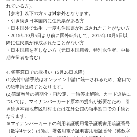
れている方)。
【参考】以下の方々は対象外となります。
・引き続き日本国内に住民票がある方
・日本国外で出生し一度も住民票が作成されたことがない方
・2015年10月5日より前に国外転出して、2015年10月5日以
降に住民票が作成されたことがない方
・日本国籍を有しない方（元日本国籍者、特別永住者、中長
期在留者を含む）
4. 領事窓口での取扱い（5月26日以降）
(1)交付申請手続はオンライン申請に統一されるため、窓口で
の紙申請は終了となります。
(2)暗証番号の初期化・再設定、一時停止解除、カード返納に
ついては、マイナンバーカード原本の提出が必要なため、引
本籍地市区町村または在外公館の
き続き
領事窓口での手続と
なります。
※マイナンバーカードの利用者証明用電子証明書用暗証番号
（数字4ケタ）は3回、署名用電子証明書用暗証番号（英数字