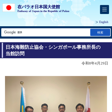
在パラオ日本国大使館
Embassy of Japan in the Republic of Palau
English
検索
日本海難防止協会・シンガポール事務所長の
当館訪問
令和8年4月29日