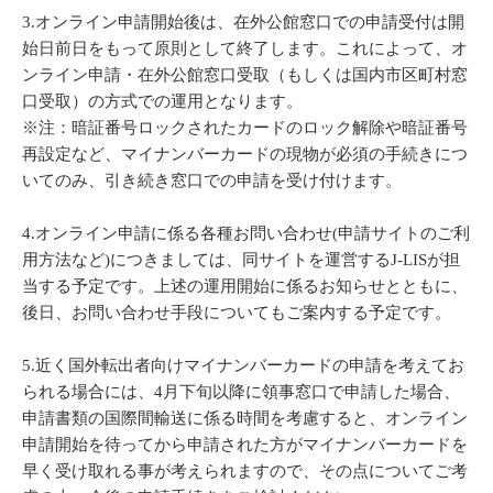
3.オンライン申請開始後は、在外公館窓口での申請受付は開
始日前日をもって原則として終了します。これによって、オ
ンライン申請・在外公館窓口受取（もしくは国内市区町村窓
口受取）の方式での運用となります。
※注：暗証番号ロックされたカードのロック解除や暗証番号
再設定など、マイナンバーカードの現物が必須の手続きにつ
いてのみ、引き続き窓口での申請を受け付けます。
4.オンライン申請に係る各種お問い合わせ(申請サイトのご利
用方法など)につきましては、同サイトを運営するJ-LISが担
当する予定です。上述の運用開始に係るお知らせとともに、
後日、お問い合わせ手段についてもご案内する予定です。
5.近く国外転出者向けマイナンバーカードの申請を考えてお
られる場合には、4月下旬以降に領事窓口で申請した場合、
申請書類の国際間輸送に係る時間を考慮すると、オンライン
申請開始を待ってから申請された方がマイナンバーカードを
早く受け取れる事が考えられますので、その点についてご考