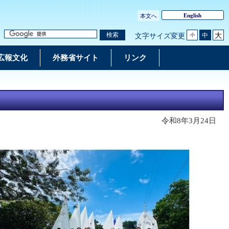
English
本文へ
大
検索
中
文字サイズ変更
小
広報文化
外務省サイト
リンク
令和8年3月24日