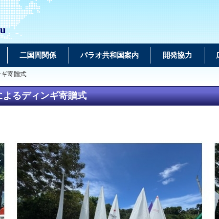
au
二国間関係
パラオ共和国案内
開発協力
ンギ寄贈式
によるディンギ寄贈式