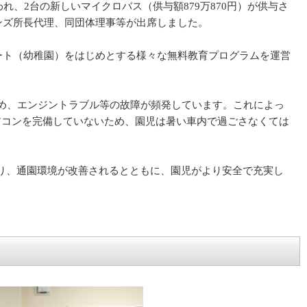
れ、2台の新しいマイクロバス（供与額879万870円）が供与さ
ンズ所長代理、同団体理事等が出席しました。
ート（幼稚園）をはじめとする様々な無料教育プログラムを運営
め、エンジントラブル等の故障が頻発しています。これによっ
アコンを完備していないため、園児は暑い車内で過ごさなくては
り、通園環境が改善されるとともに、園児がより安全で充実し