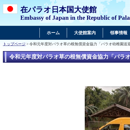
在パラオ日本国大使館
Embassy of Japan in the Republic of Pal
ホーム
大使館案内
領事情報
トップページ
> 令和元年度対パラオ草の根無償資金協力「パラオ幼稚園送
令和元年度対パラオ草の根無償資金協力「パラ