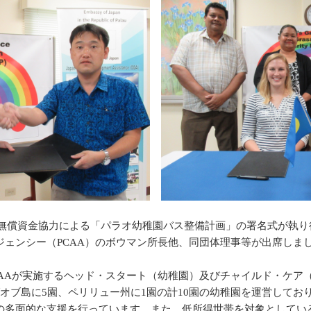
の根無償資金協力による「パラオ幼稚園バス整備計画」の署名式が執
ェンシー（PCAA）のボウマン所長他、同団体理事等が出席しま
CAAが実施するヘッド・スタート（幼稚園）及びチャイルド・ケア
オブ島に5園、ペリリュー州に1園の計10園の幼稚園を運営して
の多面的な支援を行っています。また、低所得世帯を対象としてい