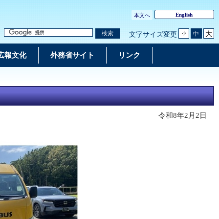
English
本文へ
大
検索
中
文字サイズ変更
小
広報文化
外務省サイト
リンク
令和8年2月2日