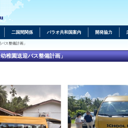
au
二国間関係
パラオ共和国案内
開発協力
迎バス整備計画」
オ幼稚園送迎バス整備計画」