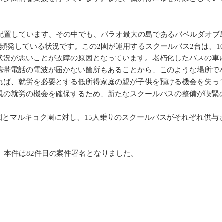
れ配置しています。その中でも、パラオ最大の島であるバベルダオブ
頻発している状況です。この2園が運用するスクールバス2台は、1
状況が悪いことが故障の原因となっています。老朽化したバスの車
携帯電話の電波が届かない箇所もあることから、このような場所で
れば、就労を必要とする低所得家庭の親が子供を預ける機会を失っ
親の就労の機会を確保するため、新たなスクールバスの整備が喫緊
グイ園とマルキョク園に対し、15人乗りのスクールバスがそれぞれ
、本件は82件目の案件署名となりました。