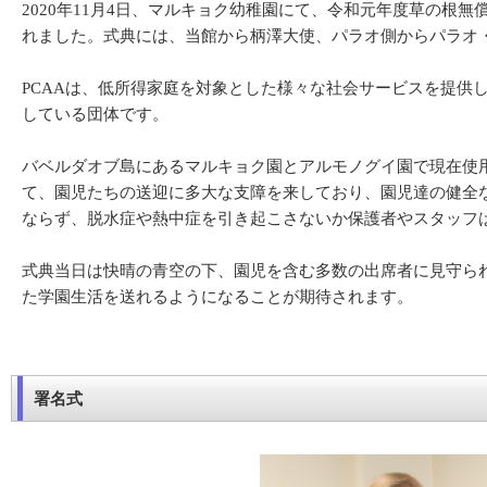
2020年11月4日、マルキョク幼稚園にて、令和元年度草の根
れました。式典には、当館から柄澤大使、パラオ側からパラオ・
PCAAは、低所得家庭を対象とした様々な社会サービスを提
している団体です。
バベルダオブ島にあるマルキョク園とアルモノグイ園で現在使
て、園児たちの送迎に多大な支障を来しており、園児達の健全
ならず、脱水症や熱中症を引き起こさないか保護者やスタッフ
式典当日は快晴の青空の下、園児を含む多数の出席者に見守ら
た学園生活を送れるようになることが期待されます。
署名式