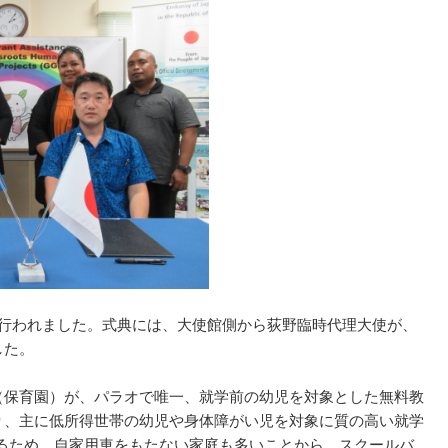
り行われました。式典には、大使館側から荻野臨時代理大使が、
した。
（保育園）が、パラオで唯一、就学前の幼児を対象とした無料教
おり、主に低所得世帯の幼児や身体障がい児を対象に質の高い就学
るため、自家用車をもたない家庭も多いことから、スクールバ