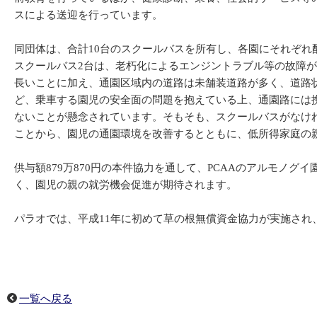
スによる送迎を行っています。
同団体は、合計10台のスクールバスを所有し、各園にそれぞ
スクールバス2台は、老朽化によるエンジントラブル等の故障が
長いことに加え、通園区域内の道路は未舗装道路が多く、道路
ど、乗車する園児の安全面の問題を抱えている上、通園路には
ないことが懸念されています。そもそも、スクールバスがなけ
ことから、園児の通園環境を改善するとともに、低所得家庭の
供与額879万870円の本件協力を通して、PCAAのアルモノ
く、園児の親の就労機会促進が期待されます。
パラオでは、平成11年に初めて草の根無償資金協力が実施され
一覧へ戻る