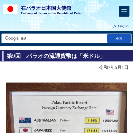
在パラオ日本国大使館
Embassy of Japan in the Republic of Palau
English
検索
第9回 パラオの流通貨幣は「米ドル」
令和7年5月1日