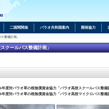
au
二国間関係
パラオ共和国案内
開発協力
バス整備計画」
校スクールバス整備計画」
26年度対パラオ草の根無償資金協力「パラオ高校スクールバス整備
30年度対パラオ草の根無償資金協力「パラオ高校マイクロバス整備