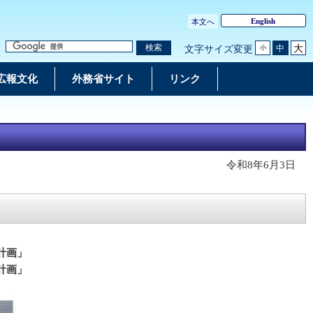
English
本文へ
大
検索
中
文字サイズ変更
小
広報文化
外務省サイト
リンク
令和8年6月3日
計画」
計画」