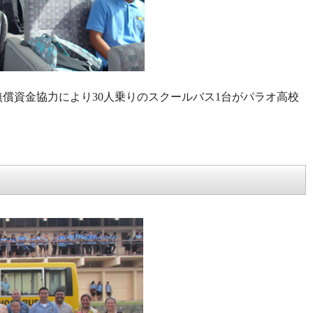
償資金協力により30人乗りのスクールバス1台がパラオ高校