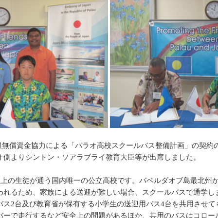
度草の根無償資金協力による「パラオ高校スクールバス整備計画」の契
オ側よりシントン・ソアラブライ教育大臣等が出席しました。
以上の生徒が通う国内唯一の公立高校です。バベルダオブ島最北州
われるため、家族による送迎が難しい場合、スクールバスで通学し
バス2台及び教育省が保有する小学生の送迎用バス4台を共用させて
バーで走行するなど安全上の問題があるほか、共用のバスはコロー