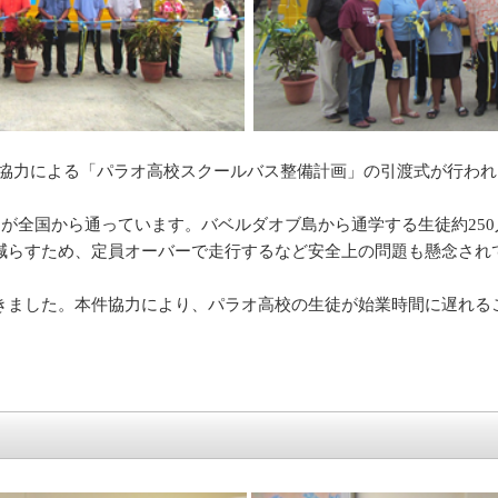
償資金協力による「パラオ高校スクールバス整備計画」の引渡式が行
徒が全国から通っています。バベルダオブ島から通学する生徒約25
減らすため、定員オーバーで走行するなど安全上の問題も懸念され
きました。本件協力により、パラオ高校の生徒が始業時間に遅れる