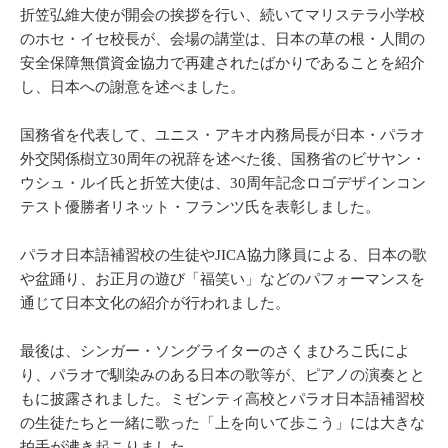
折笠弘維大使が開会の挨拶を行い、続いてマリステラ小学校
のホセ・イセ校長が、会場の講堂は、日本の草の根・人間の
安全保障無償資金協力で再建されたばかりであることを紹介
し、日本への謝意を述べました。
国務省を代表して、ユニス・アキオ内務局長が日本・パラオ
外交関係樹立30周年の祝辞を述べた後、国務省のビサヤン・
ウシュ・ルイ氏と折笠大使は、30周年記念ロゴデザインコン
テスト優勝者リネット・フランツ氏を表彰しました。
パラオ日本語補習校の生徒やJICA協力隊員による、日本の歌
や盆踊り、お正月の遊び「福笑い」などのパフォーマンスを
通じて日本文化の紹介が行われました。
最後は、シンガー・ソングライターのさくまひろこ氏によ
り、パラオで馴染みのある日本の歌等が、ピアノの演奏とと
もに披露されました。ミゼンティ高校とパラオ日本語補習校
の生徒たちと一緒に歌った「上を向いて歩こう」には大きな
拍手が沸き起こりました。